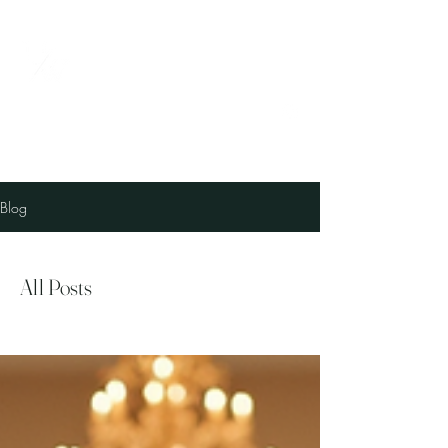
UNRAWweddings
Hochzeitsfotografie & -videografie
Blog
All Posts