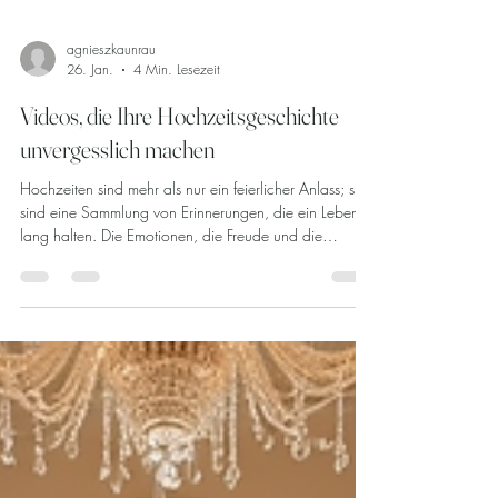
agnieszkaunrau
26. Jan.
4 Min. Lesezeit
Videos, die Ihre Hochzeitsgeschichte
unvergesslich machen
Hochzeiten sind mehr als nur ein feierlicher Anlass; sie
sind eine Sammlung von Erinnerungen, die ein Leben
lang halten. Die Emotionen, die Freude und die
besonderen Momente, die an diesem Tag erlebt
werden, verdienen es, festgehalten und geteilt zu
werden. Eine der besten Möglichkeiten, diese
Erinnerungen zu bewahren, ist durch Hochzeitsvideos .
In diesem Blogbeitrag erfahren Sie, wie Videos Ihre
Hochzeitsgeschichte unvergesslich machen können und
welche Aspekte dabei besond